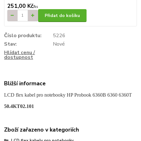
251,00 Kč
/
ks
Přidat do košíku
Číslo produktu:
5226
Stav:
Nové
Hlídat cenu /
dostupnost
Bližší informace
LCD flex kabel pro notebooky HP Probook 6360B 6360 6360T
50.4KT02.101
Zboží zařazeno v kategoriích
LCD flex kabely pro notebooky