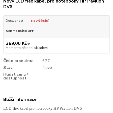
Nový LCD flex kabel pro notebooky HP Pavilion
DV6
Dostupnost
Na vyžádání
Nejsme plátci DPH
369,00 Kč
/
ks
Momentálně není skladem
Číslo produktu:
677
Stav:
Nové
Hlídat cenu /
dostupnost
Bližší informace
LCD flex kabel pro notebooky HP Pavilion DV6