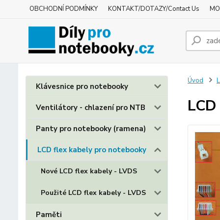
OBCHODNÍ PODMÍNKY
KONTAKT/DOTAZY/Contact Us
MO
Úvod
L
Klávesnice pro notebooky
LCD 
Ventilátory - chlazení pro NTB
Panty pro notebooky (ramena)
LCD flex kabely pro notebooky
Nové LCD flex kabely - LVDS
Použité LCD flex kabely - LVDS
Paměti