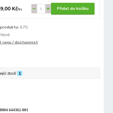
9,00 Kč
Přidat do košíku
/
ks
 produktu:
670
Nové
t cenu / dostupnost
ející zboží
1
0004 644362-001