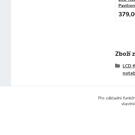
Pavilion
379,0
Zboží 
LCD f
note
Pro základní funkč
vlastní
© 2014 - 2025 Díly pro notebooky