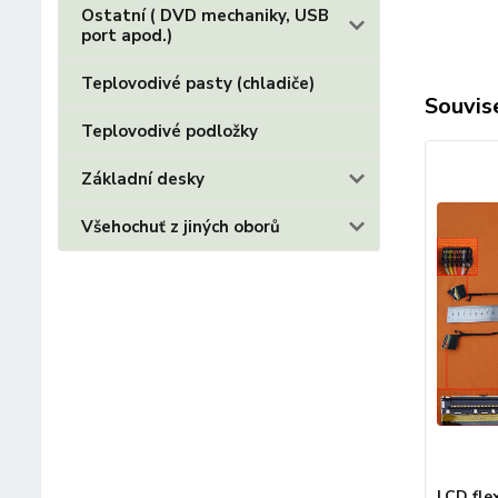
Ostatní ( DVD mechaniky, USB
port apod.)
Teplovodivé pasty (chladiče)
Souvise
Teplovodivé podložky
Základní desky
Všehochuť z jiných oborů
LCD fle