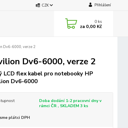
Přihlášení
CZK
0
ks
za
0,00 Kč
on Dv6-6000, verze 2
ilion Dv6-6000, verze 2
 LCD flex kabel pro notebooky HP
lion Dv6-6000
tupnost
Doba dodání 1-2 pracovní dny v
rámci ČR , SKLADEM 3 ks
sme plátci DPH