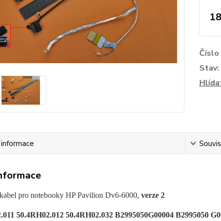
18
Číslo
Stav:
Hlída
í informace
Souvis
informace
kabel pro notebooky HP Pavilion Dv6-6000,
verze 2
.011 50.4RH02.012 50.4RH02.032 B2995050G00004 B2995050 G0