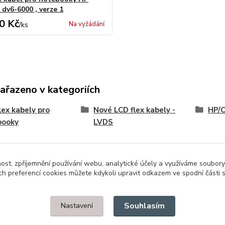
 dv6-6000 , verze 1
0 Kč
Na vyžádání
/
ks
zařazeno v kategoriích
lex kabely pro
Nové LCD flex kabely -
HP/
booky
LVDS
nost, zpříjemnění používání webu, analytické účely a využíváme soubory
ch preferencí cookies můžete kdykoli upravit odkazem ve spodní části 
Upravit sběr cookies.
Souhlasím
Nastavení