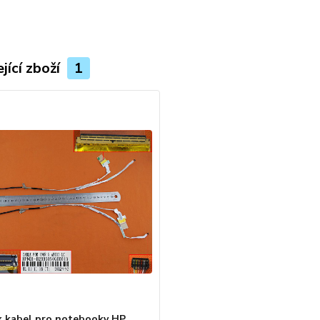
jící zboží
1
x kabel pro notebooky HP