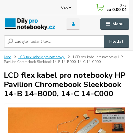
0
ks
CZK
za
0,00 Kč
Menu
Hledat
Úvod
LCD flex kabely pro notebooky
LCD flex kabel pro notebooky HP
Pavilion Chromebook Sleekbook 14-B 14-B000, 14-C 14-C000
LCD flex kabel pro notebooky HP
Pavilion Chromebook Sleekbook
14-B 14-B000, 14-C 14-C000