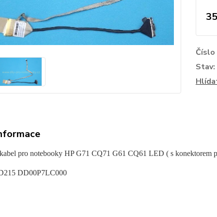
35
Číslo
Stav:
Hlída
informace
kabel pro notebooky HP G71 CQ71 G61 CQ61 LED ( s konektorem p
215 DD00P7LC000