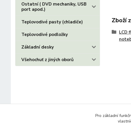
Ostatní ( DVD mechaniky, USB
port apod.)
Zboží 
Teplovodivé pasty (chladiče)
LCD f
Teplovodivé podložky
note
Základní desky
Všehochuť z jiných oborů
Pro základní funkč
vlastní
© 2014 - 2025 Díly pro notebooky