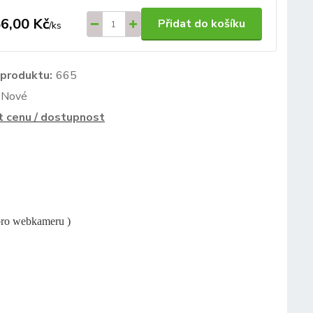
6,00 Kč
Přidat do košíku
/
ks
 produktu:
665
Nové
t cenu / dostupnost
ro webkameru )