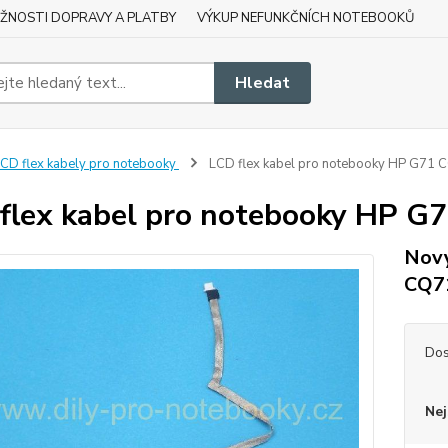
ŽNOSTI DOPRAVY A PLATBY
VÝKUP NEFUNKČNÍCH NOTEBOOKŮ
Hledat
CD flex kabely pro notebooky
LCD flex kabel pro notebooky HP G71
flex kabel pro notebooky HP 
Nový
CQ7
Dos
Nej