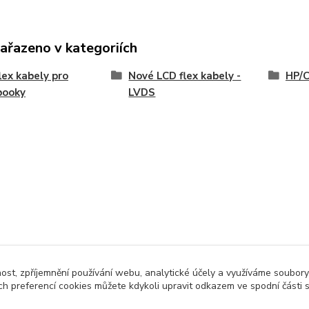
zařazeno v kategoriích
lex kabely pro
Nové LCD flex kabely -
HP/
booky
LVDS
nost, zpříjemnění používání webu, analytické účely a využíváme soubory
ch preferencí cookies můžete kdykoli upravit odkazem ve spodní části 