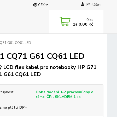
Přihlášení
CZK
0
ks
za
0,00 Kč
 CQ71 G61 CQ61 LED
G71 CQ71 G61 CQ61 LED
 LCD flex kabel pro notebooky HP G71
1 G61 CQ61 LED
tupnost
Doba dodání 1-2 pracovní dny v
rámci ČR , SKLADEM 1 ks
sme plátci DPH