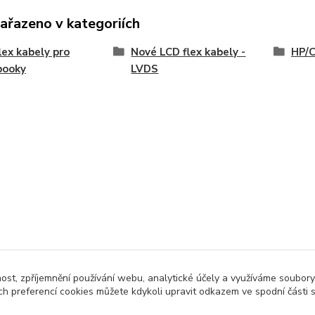
zařazeno v kategoriích
lex kabely pro
Nové LCD flex kabely -
HP/
booky
LVDS
nost, zpříjemnění používání webu, analytické účely a využíváme soubory
ch preferencí cookies můžete kdykoli upravit odkazem ve spodní části 