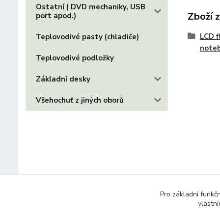
Ostatní ( DVD mechaniky, USB
Zboží 
port apod.)
LCD f
Teplovodivé pasty (chladiče)
note
Teplovodivé podložky
Základní desky
Všehochuť z jiných oborů
Pro základní funkč
vlastní
© 2014 - 2025 Díly pro notebooky