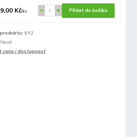
9,00 Kč
Přidat do košíku
/
ks
 produktu:
692
Nové
t cenu / dostupnost