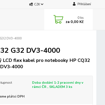
Přihlášení
CZK
0
ks
za
0,00 Kč
2 G32 DV3-4000
CQ32 G32 DV3-4000
 LCD flex kabel pro notebooky HP CQ32
 DV3-4000
tupnost
Doba dodání 1-2 pracovní dny v
rámci ČR , SKLADEM 3 ks
sme plátci DPH