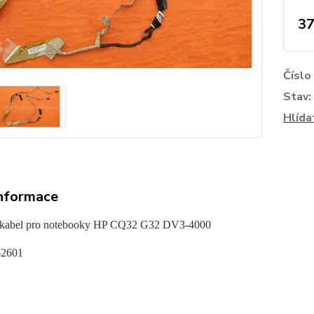
37
Číslo
Stav:
Hlída
informace
 kabel pro notebooky HP CQ32 G32 DV3-4000
2601