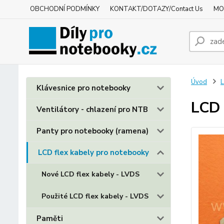
OBCHODNÍ PODMÍNKY
KONTAKT/DOTAZY/Contact Us
MO
Úvod
L
Klávesnice pro notebooky
LCD 
Ventilátory - chlazení pro NTB
Panty pro notebooky (ramena)
LCD flex kabely pro notebooky
Nové LCD flex kabely - LVDS
Použité LCD flex kabely - LVDS
Paměti