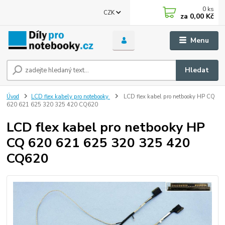
0
ks
CZK
za
0,00 Kč
Menu
Hledat
Úvod
LCD flex kabely pro notebooky
LCD flex kabel pro netbooky HP CQ
620 621 625 320 325 420 CQ620
LCD flex kabel pro netbooky HP
CQ 620 621 625 320 325 420
CQ620