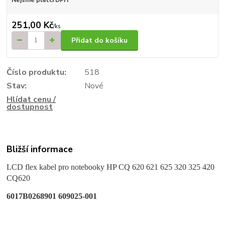
251,00 Kč
/
ks
Přidat do košíku
Číslo produktu:
518
Stav:
Nové
Hlídat cenu /
dostupnost
Bližší informace
LCD flex kabel pro notebooky HP CQ 620 621 625 320 325 420
CQ620
6017B0268901 609025-001