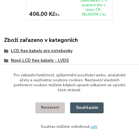
Doba dodání 1-2
pracovní dny v
rámci ČR ,
406,00 Kč
SKLADEM 1 ks
/
ks
Zboží zařazeno v kategoriích
LCD flex kabely pro notebooky
Nové LCD flex kabely - LVDS
HP/Compaq
Pro základní funkčnost, zpříjemnění používání webu, analytické
účely a využíváme soubory cookies. Nastavení vlastních
preferencí cookies můžete kdykoli upravit odkazem ve spodní
části stránek.
© 2014 - 2025 Díly pro notebooky
Souhlasím
Nastavení
Upravit sběr cookies.
Souhlas můžete odmítnout
zde
.