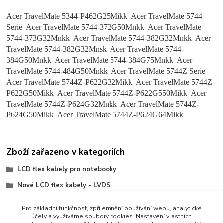
Acer TravelMate 5344-P462G25Mikk Acer TravelMate 5744
Serie Acer TravelMate 5744-372G50Mnkk Acer TravelMate
5744-373G32Mnkk Acer TravelMate 5744-382G32Mnkk Acer
TravelMate 5744-382G32Mnsk Acer TravelMate 5744-
384G50Mnkk Acer TravelMate 5744-384G75Mnkk Acer
TravelMate 5744-484G50Mnkk Acer TravelMate 5744Z Serie
Acer TravelMate 5744Z-P622G32Mikk Acer TravelMate 5744Z-
P622G50Mikk Acer TravelMate 5744Z-P622G550Mikk Acer
TravelMate 5744Z-P624G32Mnkk Acer TravelMate 5744Z-
P624G50Mikk Acer TravelMate 5744Z-P624G64Mikk
Zboží zařazeno v kategoriích
LCD flex kabely pro notebooky
Nové LCD flex kabely - LVDS
Acer
Pro základní funkčnost, zpříjemnění používání webu, analytické
účely a využíváme soubory cookies. Nastavení vlastních