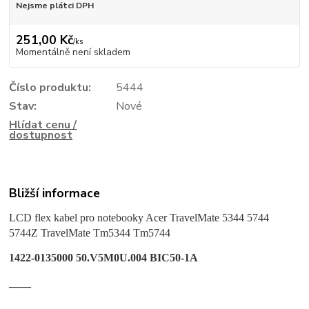
Nejsme plátci DPH
251,00 Kč
/
ks
Momentálně není skladem
Číslo produktu:
5444
Stav:
Nové
Hlídat cenu /
dostupnost
Bližší informace
LCD flex kabel pro noteboo
ky Acer
TravelMate
5344 5744
5744Z TravelMate Tm5344 Tm5744
1422-0135000 50.V5M0U.004 BIC50-1A
____