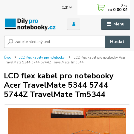
0
ks
CZK
za
0,00 Kč
Menu
Hledat
Úvod
LCD flex kabely pro notebooky
LCD flex kabel pro notebooky Acer
TravelMate 5344 5744 5744Z TravelMate Tm5344
LCD flex kabel pro notebooky
Acer TravelMate 5344 5744
5744Z TravelMate Tm5344