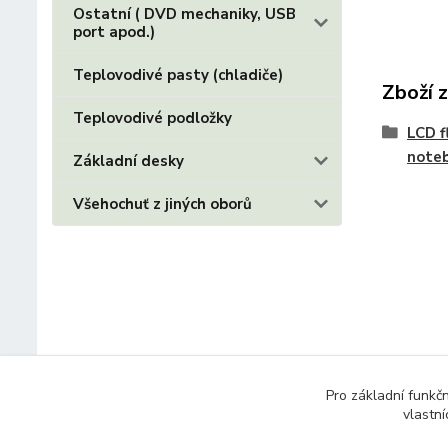
Ostatní ( DVD mechaniky, USB
port apod.)
Teplovodivé pasty (chladiče)
Zboží 
Teplovodivé podložky
LCD f
note
Základní desky
Všehochuť z jiných oborů
Pro základní funkč
vlastní
© 2014 - 2025 Díly pro notebooky