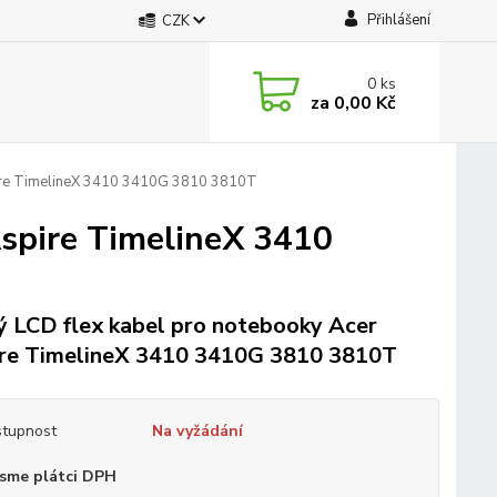
Přihlášení
CZK
0
ks
za
0,00 Kč
pire TimelineX 3410 3410G 3810 3810T
Aspire TimelineX 3410
 LCD flex kabel pro notebooky Acer
re TimelineX 3410 3410G 3810 3810T
tupnost
Na vyžádání
sme plátci DPH