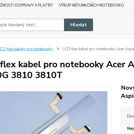
ŽNOSTI DOPRAVY A PLATBY
VÝKUP NEFUNKČNÍCH NOTEBOOKŮ
Hledat
CD flex kabely pro notebooky
LCD flex kabel pro notebooky Acer As
flex kabel pro notebooky Acer 
0G 3810 3810T
Nový
Aspi
Dos
Nej