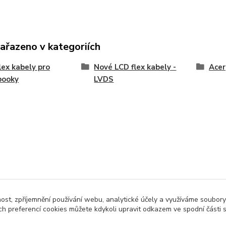
zařazeno v kategoriích
lex kabely pro
Nové LCD flex kabely -
Acer
booky
LVDS
nost, zpříjemnění používání webu, analytické účely a využíváme soubory
ch preferencí cookies můžete kdykoli upravit odkazem ve spodní části 