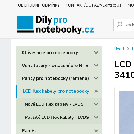
OBCHODNÍ PODMÍNKY
KONTAKT/DOTAZY/Contact Us
MO
Úvod
L
Klávesnice pro notebooky
LCD 
Ventilátory - chlazení pro NTB
341
Panty pro notebooky (ramena)
LCD flex kabely pro notebooky
Nové LCD flex kabely - LVDS
Použité LCD flex kabely - LVDS
Paměti