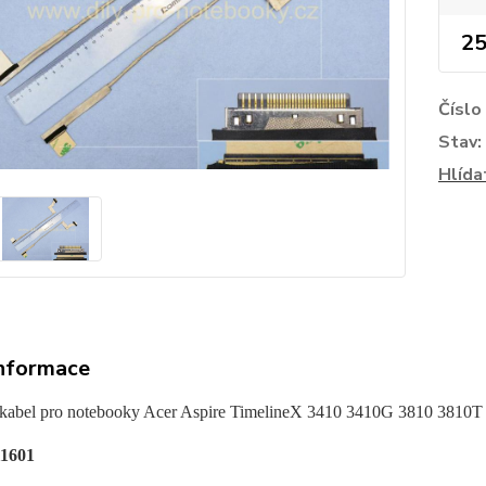
25
Číslo
Stav:
Hlída
informace
kabel pro noteboo
ky Acer Aspire TimelineX 3410 3410G 3810 381
1601