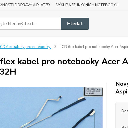
ŽNOSTI DOPRAVY A PLATBY
VÝKUP NEFUNKČNÍCH NOTEBOOKŮ
Hledat
CD flex kabely pro notebooky
LCD flex kabel pro notebooky Acer As
flex kabel pro notebooky Acer
32H
Nový
Asp
Dos
Nej