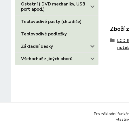
Ostatní ( DVD mechaniky, USB
port apod.)
Teplovodivé pasty (chladiče)
Zboží 
Teplovodivé podložky
LCD f
Základní desky
note
Všehochuť z jiných oborů
Pro základní funkč
vlastní
© 2014 - 2025 Díly pro notebooky