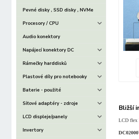
Pevné disky , SSD disky , NVMe
Procesory / CPU
Audio konektory
Napájecí konektory DC
Rámečky harddisků
Plastové díly pro notebooky
Baterie - použité
Síťové adaptéry - zdroje
Bližší 
LCD displeje/panely
LCD flex 
Invertory
DC0200