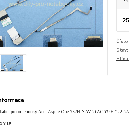
25
Číslo
Stav:
Hlída
informace
kabel pro noteboo
ky Acer Aspire One 532H NAV50 AO532H 522 52
0YV10