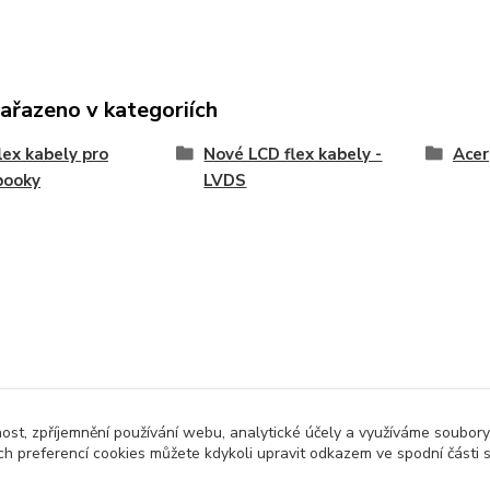
zařazeno v kategoriích
lex kabely pro
Nové LCD flex kabely -
Acer
booky
LVDS
nost, zpříjemnění používání webu, analytické účely a využíváme soubory
ch preferencí cookies můžete kdykoli upravit odkazem ve spodní části 