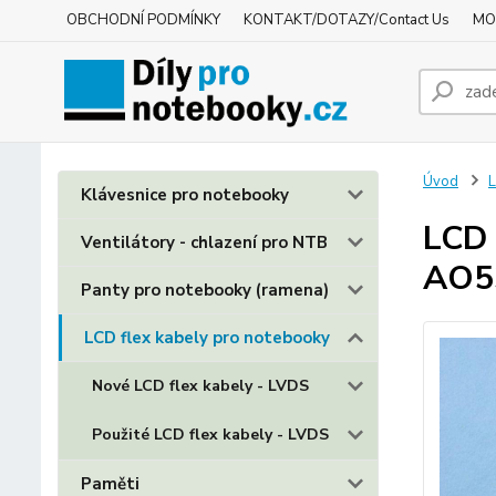
OBCHODNÍ PODMÍNKY
KONTAKT/DOTAZY/Contact Us
MO
Úvod
L
Klávesnice pro notebooky
LCD 
Ventilátory - chlazení pro NTB
AO5
Panty pro notebooky (ramena)
LCD flex kabely pro notebooky
Nové LCD flex kabely - LVDS
Použité LCD flex kabely - LVDS
Paměti