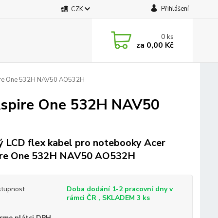
Přihlášení
CZK
0
ks
za
0,00 Kč
pire One 532H NAV50 AO532H
 Aspire One 532H NAV50
 LCD flex kabel pro notebooky Acer
ire One 532H NAV50 AO532H
tupnost
Doba dodání 1-2 pracovní dny v
rámci ČR , SKLADEM 3 ks
sme plátci DPH