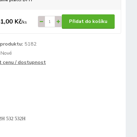
1,00 Kč
Přidat do košíku
/
ks
 produktu:
5182
Nové
t cenu / dostupnost
2H 532 532H