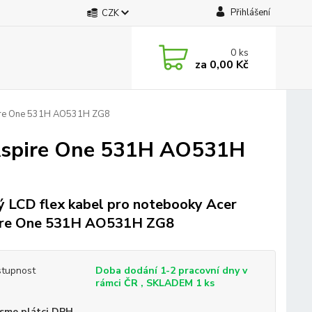
Přihlášení
CZK
0
ks
za
0,00 Kč
pire One 531H AO531H ZG8
 Aspire One 531H AO531H
 LCD flex kabel pro notebooky Acer
ire One 531H AO531H ZG8
tupnost
Doba dodání 1-2 pracovní dny v
rámci ČR , SKLADEM 1 ks
sme plátci DPH