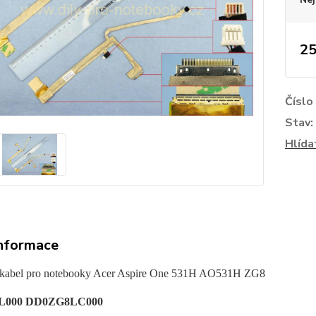
25
Číslo
Stav:
Hlída
informace
kabel pro noteboo
ky Acer Aspire One 531H AO531H ZG8
L000 DD0ZG8LC000