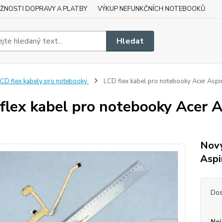
ŽNOSTI DOPRAVY A PLATBY
VÝKUP NEFUNKČNÍCH NOTEBOOKŮ
Hledat
CD flex kabely pro notebooky
LCD flex kabel pro notebooky Acer As
flex kabel pro notebooky Acer
Nový
Asp
Dos
Nej