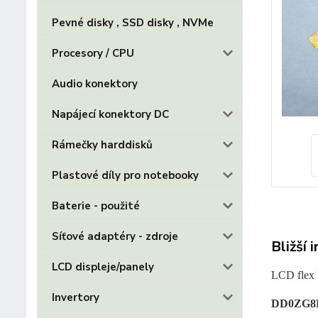
Pevné disky , SSD disky , NVMe
Procesory / CPU
Audio konektory
Napájecí konektory DC
Rámečky harddisků
Plastové díly pro notebooky
Baterie - použité
Síťové adaptéry - zdroje
Bližší 
LCD displeje/panely
LCD flex 
Invertory
DD0ZG8