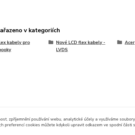
zařazeno v kategoriích
lex kabely pro
Nové LCD flex kabely -
Acer
booky
LVDS
nost, zpříjemnění používání webu, analytické účely a využíváme soubory
ch preferencí cookies můžete kdykoli upravit odkazem ve spodní části 