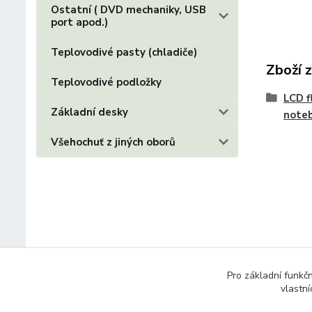
Ostatní ( DVD mechaniky, USB
port apod.)
Teplovodivé pasty (chladiče)
Zboží 
Teplovodivé podložky
LCD f
Základní desky
note
Všehochuť z jiných oborů
Pro základní funkč
vlastní
© 2014 - 2025 Díly pro notebooky