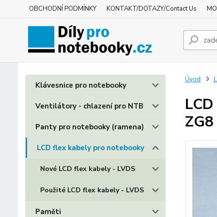
OBCHODNÍ PODMÍNKY
KONTAKT/DOTAZY/Contact Us
MO
Úvod
L
Klávesnice pro notebooky
LCD 
Ventilátory - chlazení pro NTB
ZG8
Panty pro notebooky (ramena)
LCD flex kabely pro notebooky
Nové LCD flex kabely - LVDS
Použité LCD flex kabely - LVDS
Paměti