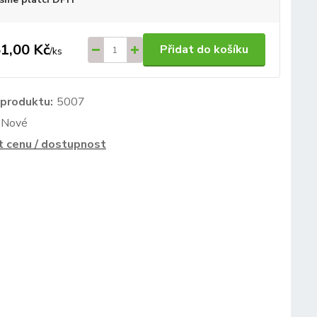
1,00 Kč
Přidat do košíku
/
ks
 produktu:
5007
Nové
t cenu / dostupnost