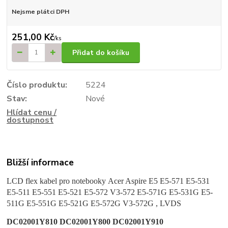
Nejsme plátci DPH
251,00 Kč
/
ks
Přidat do košíku
Číslo produktu:
5224
Stav:
Nové
Hlídat cenu /
dostupnost
Bližší informace
LCD flex kabel pro notebooky
Acer Aspire E5 E5-571 E5-531
E5-511 E5-551 E5-521 E5-572 V3-572
E5-571G E5-531G E5-
511G E5-551G E5-521G E5-572G V3-572G
, LVDS
DC02001Y810 DC02001Y800 DC02001Y910