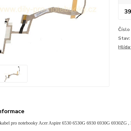
39
Číslo
Stav:
Hlída
informace
kabel pro notebooky Acer Aspire 6530 6530G 6930 6930G 6930ZG 