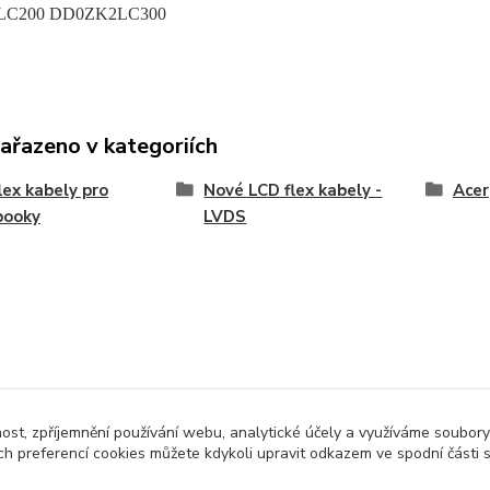
LC200 DD0ZK2LC300
zařazeno v kategoriích
lex kabely pro
Nové LCD flex kabely -
Acer
booky
LVDS
nost, zpříjemnění používání webu, analytické účely a využíváme soubory
ch preferencí cookies můžete kdykoli upravit odkazem ve spodní části 