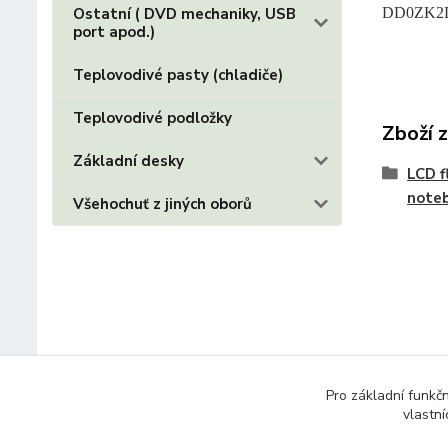
DD0ZK2
Ostatní ( DVD mechaniky, USB
port apod.)
Teplovodivé pasty (chladiče)
Teplovodivé podložky
Zboží 
Základní desky
LCD f
note
Všehochuť z jiných oborů
Pro základní funkč
vlastní
© 2014 - 2025 Díly pro notebooky