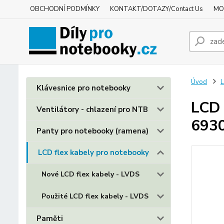
OBCHODNÍ PODMÍNKY
KONTAKT/DOTAZY/Contact Us
MO
Úvod
L
Klávesnice pro notebooky
LCD 
Ventilátory - chlazení pro NTB
693
Panty pro notebooky (ramena)
LCD flex kabely pro notebooky
Nové LCD flex kabely - LVDS
Použité LCD flex kabely - LVDS
Paměti