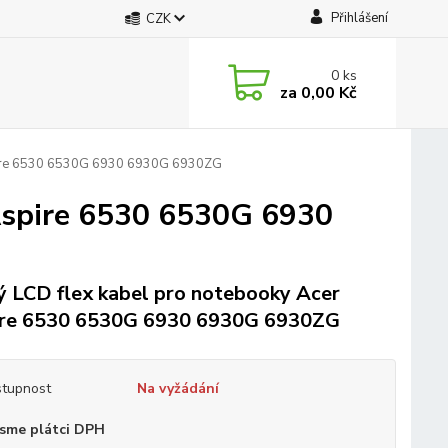
Přihlášení
CZK
0
ks
za
0,00 Kč
spire 6530 6530G 6930 6930G 6930ZG
 Aspire 6530 6530G 6930
 LCD flex kabel pro notebooky Acer
re 6530 6530G 6930 6930G 6930ZG
tupnost
Na vyžádání
sme plátci DPH