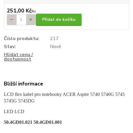
251,00 Kč
/
ks
Přidat do košíku
Číslo produktu:
217
Stav:
Nové
Hlídat cenu /
dostupnost
Bližší informace
LCD flex kabel pro notebooky ACER Aspire 5740 5740G 5745
5745G 5745DG
LED LCD
50.4GD01.021 50.4GD01.001