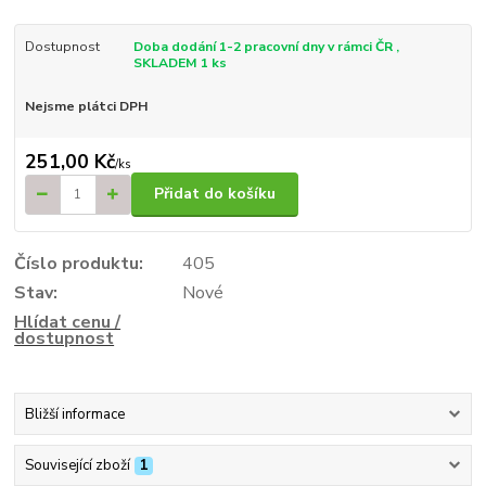
Dostupnost
Doba dodání 1-2 pracovní dny v rámci ČR ,
SKLADEM 1 ks
Nejsme plátci DPH
251,00 Kč
/
ks
Přidat do košíku
Číslo produktu:
405
Stav:
Nové
Hlídat cenu /
dostupnost
Bližší informace
Související zboží
1