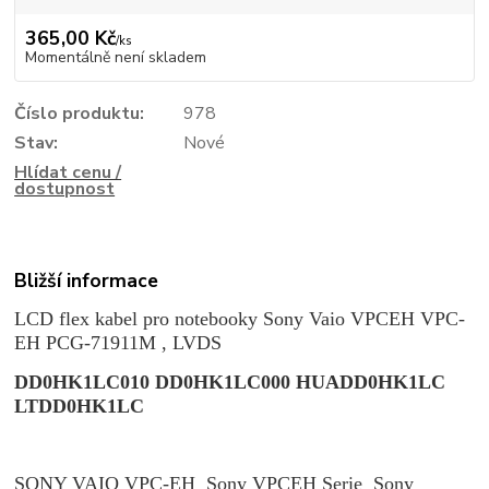
365,00 Kč
/
ks
Momentálně není skladem
Číslo produktu:
978
Stav:
Nové
Hlídat cenu /
dostupnost
Bližší informace
LCD flex kabel pro notebooky Sony Vaio VPCEH VPC-
EH PCG-71911M , LVDS
DD0HK1LC010 DD0HK1LC000 HUADD0HK1LC
LTDD0HK1LC
SONY VAIO VPC-EH Sony VPCEH Serie Sony