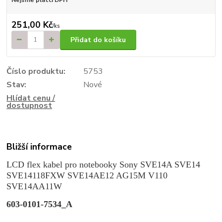
251,00 Kč
/
ks
Přidat do košíku
Číslo produktu:
5753
Stav:
Nové
Hlídat cenu /
dostupnost
Bližší informace
LCD flex kabel pro notebooky Sony SVE14A SVE14
SVE14118FXW SVE14AE12 AG15M V110
SVE14AA11W
603-0101-7534_A