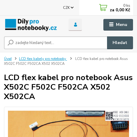
0
ks
CZK
za
0,00 Kč
Menu
Hledat
Úvod
LCD flex kabely pro notebooky
LCD flex kabel pro notebook Asus
X502C F502C F502CA X502 X502CA
LCD flex kabel pro notebook Asus
X502C F502C F502CA X502
X502CA