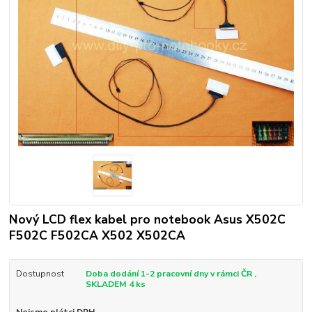
Nový LCD flex kabel pro notebook Asus X502C
F502C F502CA X502 X502CA
Dostupnost
Doba dodání 1-2 pracovní dny v rámci ČR ,
SKLADEM 4 ks
Nejsme plátci DPH