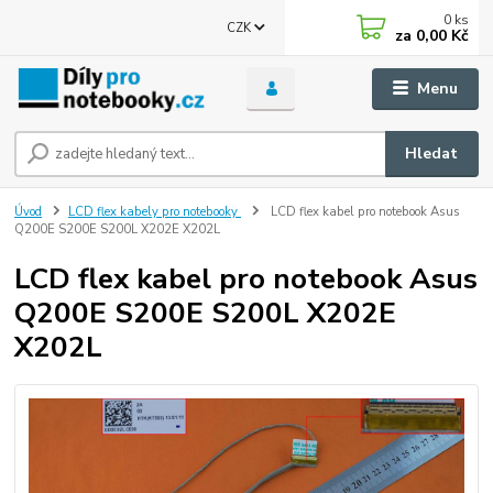
0
ks
CZK
za
0,00 Kč
Menu
Hledat
Úvod
LCD flex kabely pro notebooky
LCD flex kabel pro notebook Asus
Q200E S200E S200L X202E X202L
LCD flex kabel pro notebook Asus
Q200E S200E S200L X202E
X202L