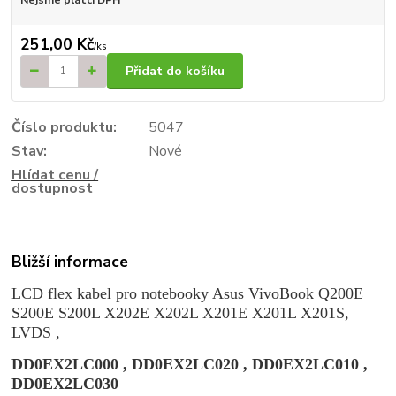
251,00 Kč
/
ks
Přidat do košíku
Číslo produktu:
5047
Stav:
Nové
Hlídat cenu /
dostupnost
Bližší informace
LCD flex kabel pro notebooky Asus VivoBook Q200E
S200E S200L X202E X202L X201E X201L X201S,
LVDS ,
DD0EX2LC000 , DD0EX2LC020 , DD0EX2LC010 ,
DD0EX2LC030