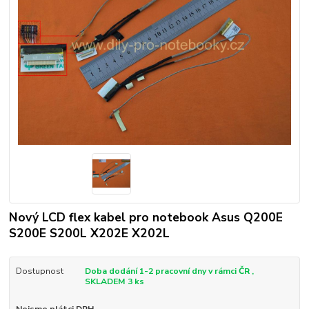
Nový LCD flex kabel pro notebook Asus Q200E
S200E S200L X202E X202L
Dostupnost
Doba dodání 1-2 pracovní dny v rámci ČR ,
SKLADEM 3 ks
Nejsme plátci DPH