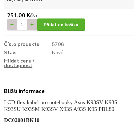
251,00 Kč
/
ks
Přidat do košíku
Číslo produktu:
5708
Stav:
Nové
Hlídat cenu /
dostupnost
Bližší informace
LCD flex kabel pro notebooky Asus K93SV K93S
K93SU K93SM K93SV X93S A93S K95 PBL80
DC02001BK10