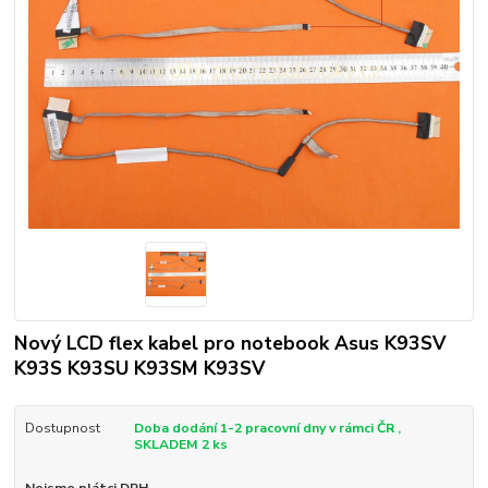
Nový LCD flex kabel pro notebook Asus K93SV
K93S K93SU K93SM K93SV
Dostupnost
Doba dodání 1-2 pracovní dny v rámci ČR ,
SKLADEM 2 ks
Nejsme plátci DPH