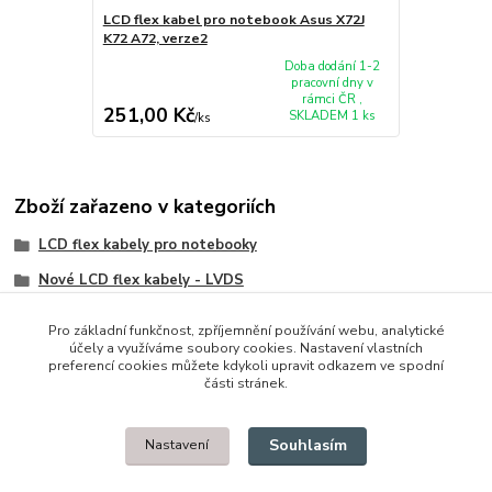
LCD flex kabel pro notebook Asus X72J
K72 A72, verze2
Doba dodání 1-2
pracovní dny v
rámci ČR ,
251,00 Kč
SKLADEM 1 ks
/
ks
Zboží zařazeno v kategoriích
LCD flex kabely pro notebooky
Nové LCD flex kabely - LVDS
Asus
Pro základní funkčnost, zpříjemnění používání webu, analytické
účely a využíváme soubory cookies. Nastavení vlastních
preferencí cookies můžete kdykoli upravit odkazem ve spodní
části stránek.
© 2014 - 2025 Díly pro notebooky
Souhlasím
Nastavení
Upravit sběr cookies.