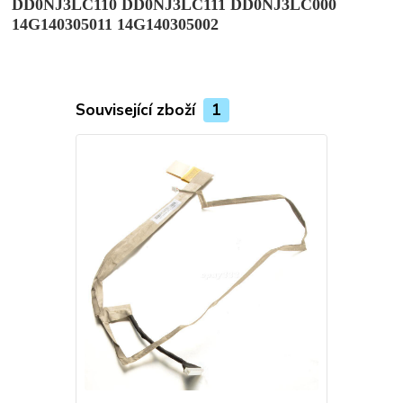
DD0NJ3LC110 DD0NJ3LC111 DD0NJ3LC000
14G140305011 14G140305002
Související zboží
1