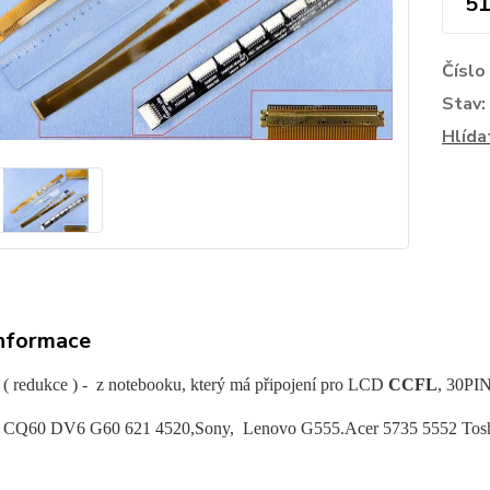
51
Číslo
Stav:
Hlída
informace
 ( redukce ) - z notebooku, který má připojení pro LCD
CCFL
, 30PI
HP CQ60 DV6 G60 621 4520,Sony, Lenovo G555.Acer 5735 5552 Tos