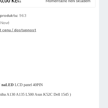
0,00 Kč
Momentálně není skladem
/
ks
 produktu:
963
Nové
t cenu / dostupnost
N
na
LED
LCD panel 40PIN
hiba A130 A135 L500 Asus K52C Dell 1545 )