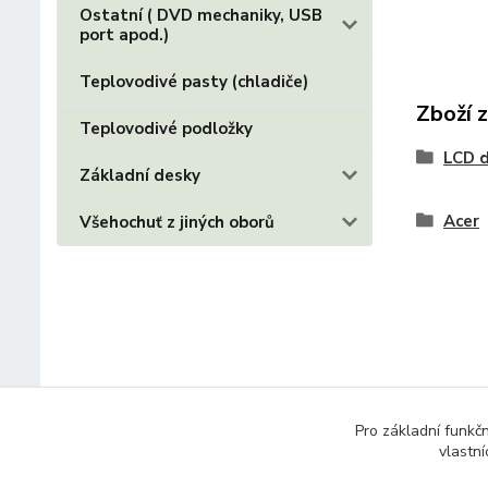
Ostatní ( DVD mechaniky, USB
port apod.)
Teplovodivé pasty (chladiče)
Zboží 
Teplovodivé podložky
LCD d
Základní desky
Acer
Všehochuť z jiných oborů
Pro základní funkč
vlastní
© 2014 - 2025 Díly pro notebooky