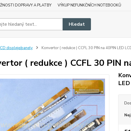
ŽNOSTI DOPRAVY A PLATBY
VÝKUP NEFUNKČNÍCH NOTEBOOKŮ
Hledat
CD displeje/panely
Konvertor ( redukce ) CCFL 30 PIN na 40PIN LED LC
ertor ( redukce ) CCFL 30 PIN 
Konv
LED
Dos
Nej