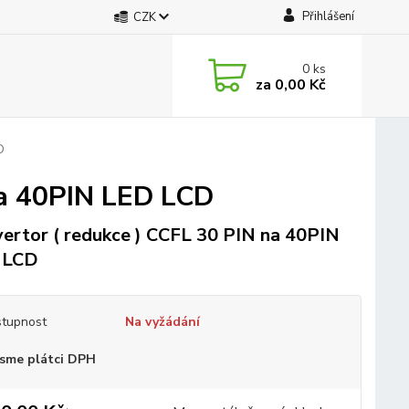
Přihlášení
CZK
0
ks
za
0,00 Kč
D
na 40PIN LED LCD
ertor ( redukce ) CCFL 30 PIN na 40PIN
 LCD
tupnost
Na vyžádání
sme plátci DPH