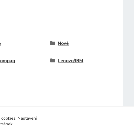
é
Nové
Compaq
Lenovo/IBM
 cookies. Nastavení
stránek.