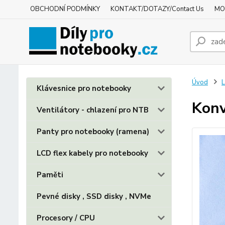
OBCHODNÍ PODMÍNKY
KONTAKT/DOTAZY/Contact Us
MO
Úvod
L
Klávesnice pro notebooky
Konv
Ventilátory - chlazení pro NTB
Panty pro notebooky (ramena)
LCD flex kabely pro notebooky
Paměti
Pevné disky , SSD disky , NVMe
Procesory / CPU