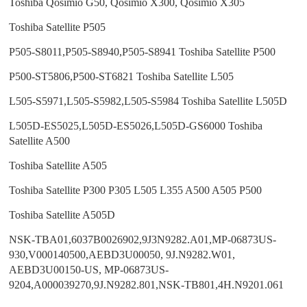
Toshiba Qosimio G50, Qosimio X300, Qosimio X305
Toshiba Satellite P505
P505-S8011,P505-S8940,P505-S8941 Toshiba Satellite P500
P500-ST5806,P500-ST6821 Toshiba Satellite L505
L505-S5971,L505-S5982,L505-S5984 Toshiba Satellite L505D
L505D-ES5025,L505D-ES5026,L505D-GS6000 Toshiba
Satellite A500
Toshiba Satellite A505
Toshiba Satellite P300 P305 L505 L355 A500 A505 P500
Toshiba Satellite A505D
NSK-TBA01,6037B0026902,9J3N9282.A01,MP-06873US-
930,V000140500,AEBD3U00050, 9J.N9282.W01,
AEBD3U00150-US, MP-06873US-
9204,A000039270,9J.N9282.801,NSK-TB801,4H.N9201.061