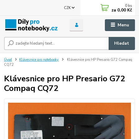
0
ks
CZK
za
0,00 Kč
Menu
Hledat
Úvod
Klávesnice pro notebooky
Klávesnice pro HP Presario G72 Compaq
CQ72
Klávesnice pro HP Presario G72
Compaq CQ72