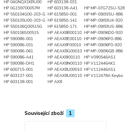
HP 04GNQX1KRU00
HP 603138-031
HP 0G159700057M
HP 603138-A41
HP MP-07G72SU-528
HP 550104G00-203-G
HP 615850-001
HP MP-09J93SU-886
HP 550105U00-203-G
HP 615850-141
HP MP-09J93U4-920
HP 550106Q00515G
HP 615850-171
HP MP-09J93US-886
HP 550106S00515
HP AEAX8B00110
HP MP-09J96D0-920
HP 590086-001
HP AEAX8E00110
HP MP-09J96F0-886
HP 590086-031
HP AEAX8F00010
HP MP-09J96F0-920
HP 590086-061
HP AEAX8G00010
HP MP-09J96GB-886
HP 590086-A41
HP AEAX8I00110
HP V090546AS1
HP 590086-DH1
HP AEAX8N00110
HP V112446AK1
HP 600715-001
HP AEAX8U00010
HP V112446AS1
HP 603137-001
HP AEAX8U00110
HP V112478A Keybo
HP 603138-001
HP AX8
Související zboží
1