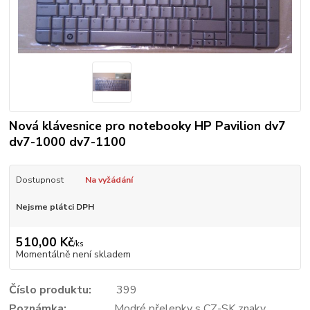
Nová klávesnice pro notebooky HP Pavilion dv7
dv7-1000 dv7-1100
Dostupnost
Na vyžádání
Nejsme plátci DPH
510,00 Kč
/
ks
Momentálně není skladem
Číslo produktu:
399
Poznámka:
Modré přelepky s CZ-SK znaky