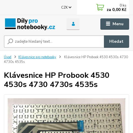
0
ks
CZK
za
0,00 Kč
Menu
Hledat
Úvod
Klávesnice pro notebooky
Klávesnice HP Probook 4530 4530s 4730
4730s 4535s
Klávesnice HP Probook 4530
4530s 4730 4730s 4535s