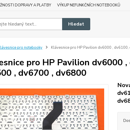
ŽNOSTI DOPRAVY A PLATBY
VÝKUP NEFUNKČNÍCH NOTEBOOKŮ
Hledat
lávesnice pro notebooky
Klávesnice pro HP Pavilion dv6000 , dv6100
esnice pro HP Pavilion dv6000 
00 , dv6700 , dv6800
Nová
dv61
dv6
Dos