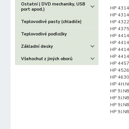
Ostatní ( DVD mechaniky, USB
HP 431
port apod.)
HP 431
Teplovodivé pasty (chladiče)
HP 432
HP 437
Teplovodivé podložky
HP 441
HP 441
Základní desky
HP 441
HP 441
Všehochuť z jiných oborů
HP 445
HP 452
HP 463
HP 4H.
HP 9J.
HP 9J.
HP 9J.
HP 9J.N