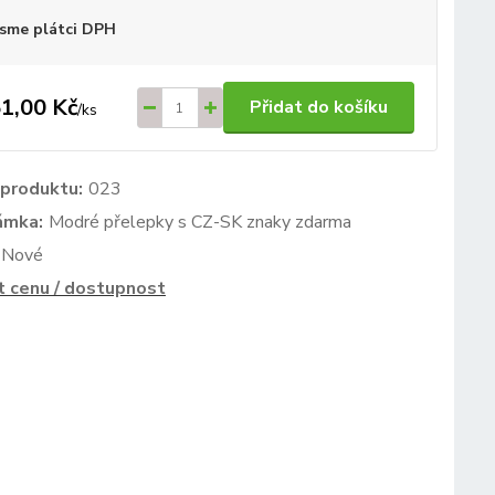
sme plátci DPH
1,00 Kč
Přidat do košíku
/
ks
 produktu:
023
ámka:
Modré přelepky s CZ-SK znaky zdarma
Nové
t cenu / dostupnost