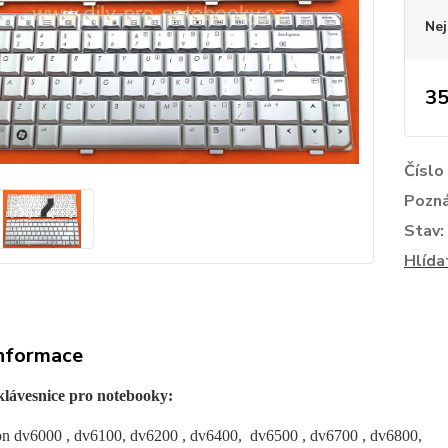
Nej
35
Číslo
Pozn
Stav:
Hlída
informace
klávesnice pro notebooky:
on dv6000 , dv6100, dv6200 , dv6400, dv6500 , dv6700 , dv6800,