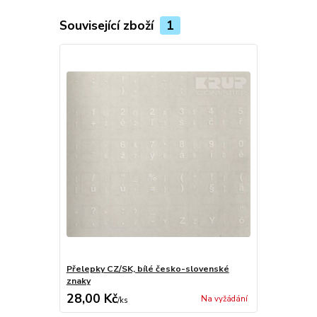
Související zboží
1
Přelepky CZ/SK, bílé česko-slovenské
znaky
28,00 Kč
Na vyžádání
/
ks