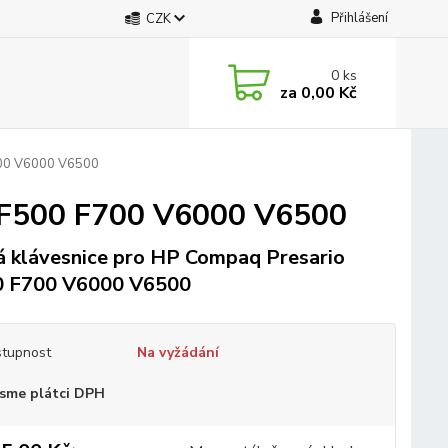
Přihlášení
CZK
0
ks
za
0,00 Kč
700 V6000 V6500
o F500 F700 V6000 V6500
 klávesnice pro HP Compaq Presario
0 F700 V6000 V6500
tupnost
Na vyžádání
sme plátci DPH