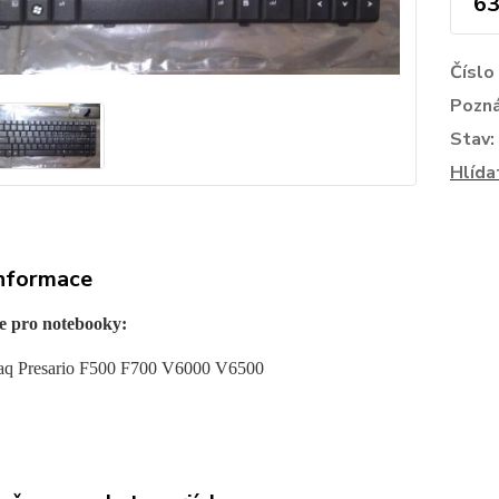
63
Číslo
Pozn
Stav:
Hlída
informace
e pro notebooky:
q Presario F500 F700 V6000 V6500