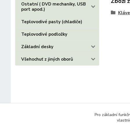
Zboží 
Ostatní ( DVD mechaniky, USB
port apod.)
Kláve
Teplovodivé pasty (chladiče)
Teplovodivé podložky
Základní desky
Všehochuť z jiných oborů
Pro základní funkč
vlastní
© 2014 - 2025 Díly pro notebooky