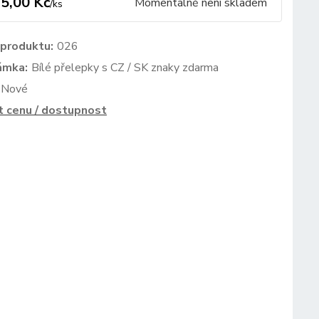
5,00 Kč
Momentálně není skladem
/
ks
 produktu:
026
ámka:
Bílé přelepky s CZ / SK znaky zdarma
Nové
t cenu / dostupnost