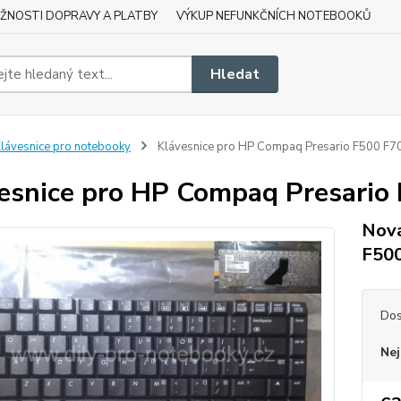
ŽNOSTI DOPRAVY A PLATBY
VÝKUP NEFUNKČNÍCH NOTEBOOKŮ
Hledat
lávesnice pro notebooky
Klávesnice pro HP Compaq Presario F500 F
esnice pro HP Compaq Presari
Nová
F50
Dos
Nej