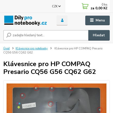
0
ks
CZK
za
0,00 Kč
Menu
Hledat
Úvod
Klávesnice pro notebooky
Klávesnice pro HP COMPAQ Presario
CQ56 G56 CQ62 G62
Klávesnice pro HP COMPAQ
Presario CQ56 G56 CQ62 G62