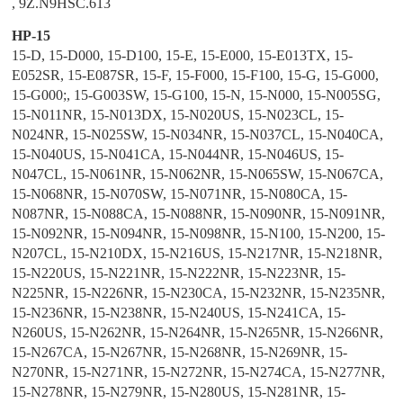
, 9Z.N9HSC.613
HP-15
15-D, 15-D000, 15-D100, 15-E, 15-E000, 15-E013TX, 15-
E052SR, 15-E087SR, 15-F, 15-F000, 15-F100, 15-G, 15-G000,
15-G000;, 15-G003SW, 15-G100, 15-N, 15-N000, 15-N005SG,
15-N011NR, 15-N013DX, 15-N020US, 15-N023CL, 15-
N024NR, 15-N025SW, 15-N034NR, 15-N037CL, 15-N040CA,
15-N040US, 15-N041CA, 15-N044NR, 15-N046US, 15-
N047CL, 15-N061NR, 15-N062NR, 15-N065SW, 15-N067CA,
15-N068NR, 15-N070SW, 15-N071NR, 15-N080CA, 15-
N087NR, 15-N088CA, 15-N088NR, 15-N090NR, 15-N091NR,
15-N092NR, 15-N094NR, 15-N098NR, 15-N100, 15-N200, 15-
N207CL, 15-N210DX, 15-N216US, 15-N217NR, 15-N218NR,
15-N220US, 15-N221NR, 15-N222NR, 15-N223NR, 15-
N225NR, 15-N226NR, 15-N230CA, 15-N232NR, 15-N235NR,
15-N236NR, 15-N238NR, 15-N240US, 15-N241CA, 15-
N260US, 15-N262NR, 15-N264NR, 15-N265NR, 15-N266NR,
15-N267CA, 15-N267NR, 15-N268NR, 15-N269NR, 15-
N270NR, 15-N271NR, 15-N272NR, 15-N274CA, 15-N277NR,
15-N278NR, 15-N279NR, 15-N280US, 15-N281NR, 15-