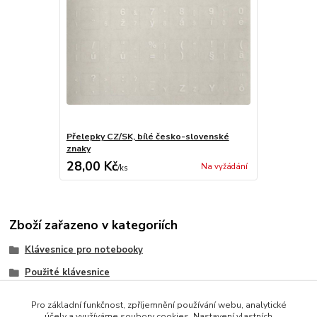
Přelepky CZ/SK, bílé česko-slovenské
znaky
28,00 Kč
Na vyžádání
/
ks
Zboží zařazeno v kategoriích
Klávesnice pro notebooky
Použité klávesnice
HP/Compaq
Pro základní funkčnost, zpříjemnění používání webu, analytické
účely a využíváme soubory cookies. Nastavení vlastních