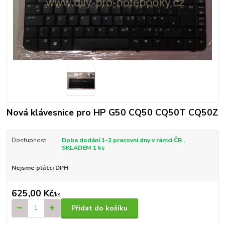
Nová klávesnice pro HP G50 CQ50 CQ50T CQ50Z
Dostupnost
Doba dodání 1-2 pracovní dny v rámci ČR ,
SKLADEM 1 ks
Nejsme plátci DPH
625,00 Kč
/
ks
Přidat do košíku