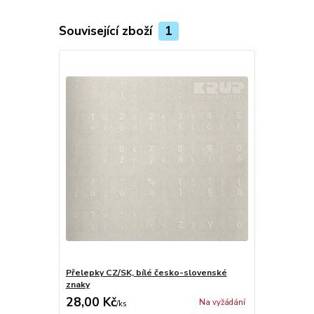
Související zboží
1
Přelepky CZ/SK, bílé česko-slovenské
znaky
28,00 Kč
Na vyžádání
/
ks