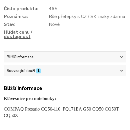
Číslo produktu:
465
Poznámka:
Bílé přelepky s CZ / SK znaky zdarma
Stav:
Nové
Hlídat cenu /
dostupnost
Bližší informace
Související zboží
1
Bližší informace
Klávesnice pro notebooky:
COMPAQ Presario CQ50-110 FQ171EA G50 CQ50 CQ50T
CQ50Z