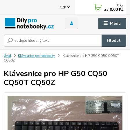
0
ks
CZK
za
0,00 Kč
Menu
Hledat
Úvod
Klávesnice pro notebooky
Klávesnice pro HP G50 CQ50 CQ50T
CQ50Z
Klávesnice pro HP G50 CQ50
CQ50T CQ50Z