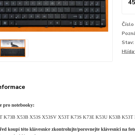
45
Číslo
Pozn
Stav:
Hlída
informace
e pro notebooky:
3T K73B X53B X53S X53SV X53T K73S K73E K53U K53B K53T
řed koupí této klávesnice zkontrolujte/porovnejte klávesnici na fot