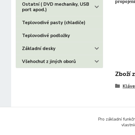
propojení
Ostatní ( DVD mechaniky, USB
port apod.)
Teplovodivé pasty (chladiče)
Teplovodivé podložky
Základní desky
Všehochuť z jiných oborů
Zboží 
Kláve
Pro základní funkč
vlastní
© 2014 - 2025 Díly pro notebooky