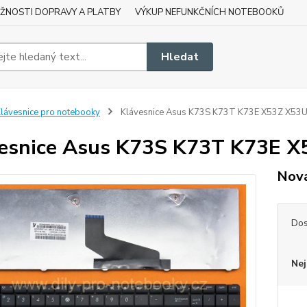
ŽNOSTI DOPRAVY A PLATBY
VÝKUP NEFUNKČNÍCH NOTEBOOKŮ
Hledat
lávesnice pro notebooky
Klávesnice Asus K73S K73T K73E X53Z X53
esnice Asus K73S K73T K73E 
Nová
Dos
Nej