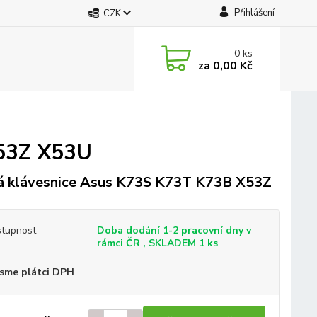
Přihlášení
CZK
0
ks
za
0,00 Kč
U
X53Z X53U
 klávesnice Asus K73S K73T K73B X53Z
tupnost
Doba dodání 1-2 pracovní dny v
rámci ČR , SKLADEM 1 ks
sme plátci DPH