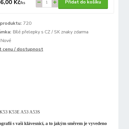
6,00 Kč
Přidat do košíku
/
ks
 produktu:
720
ámka:
Bílé přelepky s CZ / SK znaky zdarma
Nové
t cenu / dostupnost
 K53 K53E
A53 A53S
ografii s vaší klávesnicí, a to jakým směrem je vyvedeno