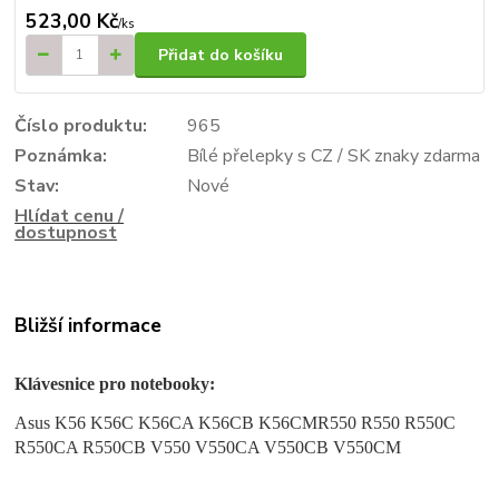
523,00 Kč
/
ks
Přidat do košíku
Číslo produktu:
965
Poznámka:
Bílé přelepky s CZ / SK znaky zdarma
Stav:
Nové
Hlídat cenu /
dostupnost
Bližší informace
Klávesnice pro notebooky:
Asus K56 K56C K56CA K56CB K56CMR550 R550 R550C
R550CA R550CB V550 V550CA V550CB V550CM