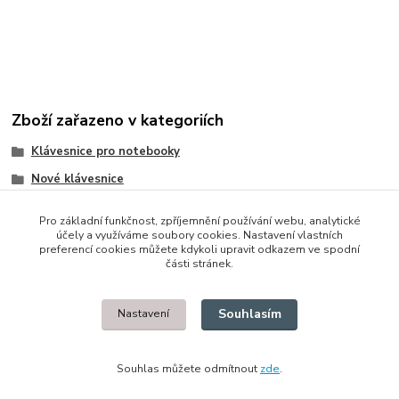
Zboží zařazeno v kategoriích
Klávesnice pro notebooky
Nové klávesnice
Asus
Pro základní funkčnost, zpříjemnění používání webu, analytické
účely a využíváme soubory cookies. Nastavení vlastních
preferencí cookies můžete kdykoli upravit odkazem ve spodní
části stránek.
© 2014 - 2025 Díly pro notebooky
Souhlasím
Nastavení
Upravit sběr cookies.
Souhlas můžete odmítnout
zde
.