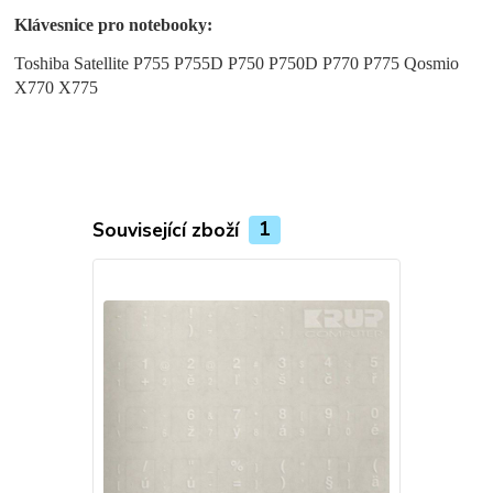
Klávesnice pro notebooky:
Toshiba Satellite P755 P755D P750 P750D P770 P775 Qosmio
X770 X775
Související zboží
1