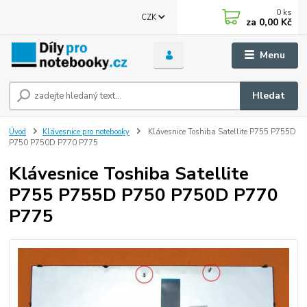
0
ks
CZK
za
0,00 Kč
Menu
Hledat
Úvod
Klávesnice pro notebooky
Klávesnice Toshiba Satellite P755 P755D
P750 P750D P770 P775
Klávesnice Toshiba Satellite
P755 P755D P750 P750D P770
P775