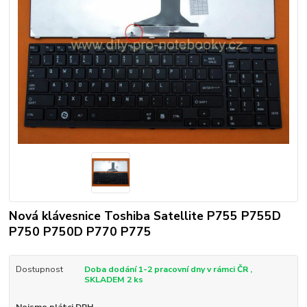
Nová klávesnice Toshiba Satellite P755 P755D
P750 P750D P770 P775
Dostupnost
Doba dodání 1-2 pracovní dny v rámci ČR ,
SKLADEM 2 ks
Nejsme plátci DPH