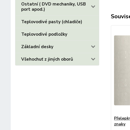
Ostatní ( DVD mechaniky, USB
port apod.)
Souvise
Teplovodivé pasty (chladiče)
Teplovodivé podložky
Základní desky
Všehochuť z jiných oborů
Přelepk
znaky