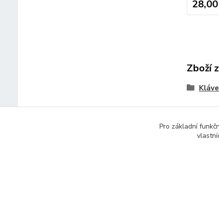
28,00
Zboží 
Kláve
Pro základní funkč
vlastní
© 2014 - 2025 Díly pro notebooky