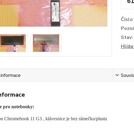
61
Číslo
Pozn
Stav:
Hlída
í informace
Souvis
informace
e pro notebooky:
on Chromebook 11 G3 , klávesnice je bez rámečku/plastu