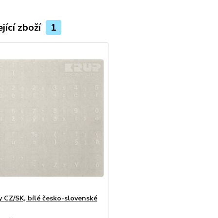
jící zboží
1
y CZ/SK, bílé česko-slovenské