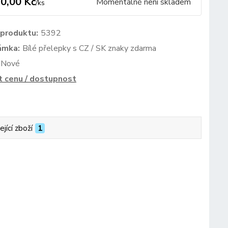
0,00 Kč
Momentálně není skladem
/
ks
 produktu:
5392
ámka:
Bílé přelepky s CZ / SK znaky zdarma
Nové
t cenu / dostupnost
ející zboží
1