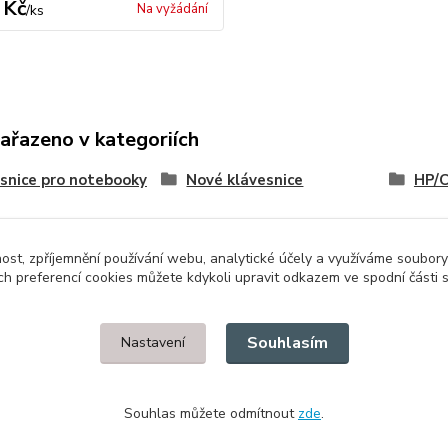
 Kč
Na vyžádání
/
ks
zařazeno v kategoriích
snice pro notebooky
Nové klávesnice
HP/
nost, zpříjemnění používání webu, analytické účely a využíváme soubory
ch preferencí cookies můžete kdykoli upravit odkazem ve spodní části 
Upravit sběr cookies.
Souhlasím
Nastavení
Souhlas můžete odmítnout
zde
.