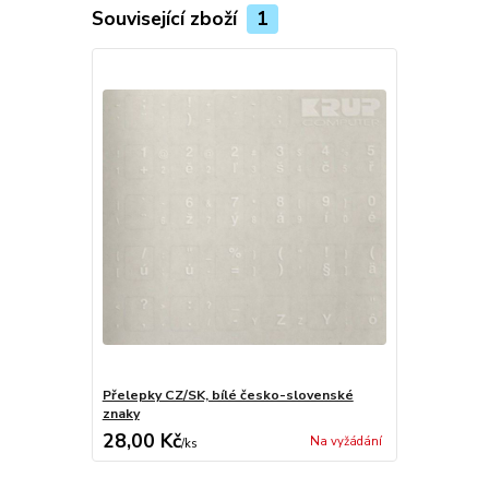
Související zboží
1
Přelepky CZ/SK, bílé česko-slovenské
znaky
28,00 Kč
Na vyžádání
/
ks