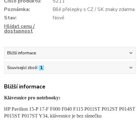
Číslo produktu:
5211
Poznámka:
Bílé přelepky s CZ / SK znaky zdarma
Stav:
Nové
Hlídat cenu /
dostupnost
Bližší informace
Související zboží
1
Bližší informace
Klávesnice pro notebooky:
HP Pavilion 15-P 17-F F000 F040 F115 P011ST P012ST P014ST
P015ST P017ST Y34, klávesnice je bez rámečku