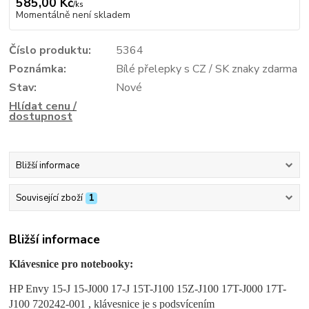
585,00 Kč
/
ks
Momentálně není skladem
Číslo produktu:
5364
Poznámka:
Bílé přelepky s CZ / SK znaky zdarma
Stav:
Nové
Hlídat cenu /
dostupnost
Bližší informace
Související zboží
1
Bližší informace
Klávesnice pro notebooky:
HP Envy 15-J 15-J000
17-J
15T-J100 15Z-J100 17T-J000 17T-
J100 720242-001 , klávesnice je s podsvícením