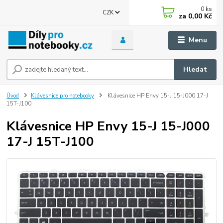
0
ks
CZK
za
0,00 Kč
Menu
Hledat
Úvod
Klávesnice pro notebooky
Klávesnice HP Envy 15-J 15-J000 17-J
15T-J100
Klávesnice HP Envy 15-J 15-J000
17-J 15T-J100