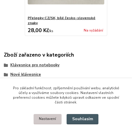
Přelepky CZ/SK, bílé česko-slovenské
znaky
28,00 Kč
Na vyžádání
/
ks
Zboží zařazeno v kategoriích
Klávesnice pro notebooky
Nové klávesnice
HP/Compaq
Pro základní funkčnost, zpříjemnění používání webu, analytické
účely a využíváme soubory cookies. Nastavení vlastních
preferencí cookies můžete kdykoli upravit odkazem ve spodní
části stránek.
© 2014 - 2025 Díly pro notebooky
Souhlasím
Nastavení
Upravit sběr cookies.