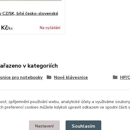
y CZ/SK, bílé česko-slovenské
 Kč
Na vyžádání
/
ks
zařazeno v kategoriích
snice pro notebooky
Nové klávesnice
HP/
nost, zpříjemnění používání webu, analytické účely a využíváme soubory
ch preferencí cookies můžete kdykoli upravit odkazem ve spodní části 
Upravit sběr cookies.
Souhlasím
Nastavení