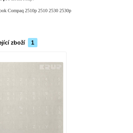
Book Compaq 2510p
2510
2530 2530p
jící zboží
1