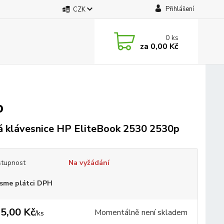
Přihlášení
CZK
0
ks
za
0,00 Kč
p
 klávesnice HP EliteBook 2530 2530p
tupnost
Na vyžádání
sme plátci DPH
5,00 Kč
Momentálně není skladem
/
ks