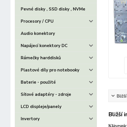
Pevné disky , SSD disky , NVMe
Procesory / CPU
Audio konektory
Napájecí konektory DC
Rámečky harddisků
Plastové díly pro notebooky
Baterie - použité
Síťové adaptéry - zdroje
Bližš
LCD displeje/panely
Bližší 
Invertory
Klávesnic