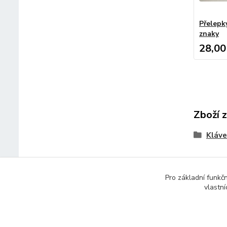
Přelepk
znaky
28,00
Zboží 
Kláve
Pro základní funkč
vlastní
© 2014 - 2025 Díly pro notebooky