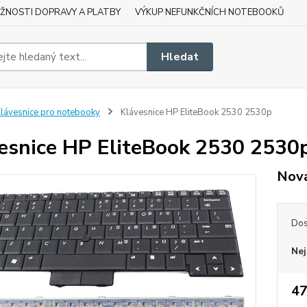
ŽNOSTI DOPRAVY A PLATBY
VÝKUP NEFUNKČNÍCH NOTEBOOKŮ
Hledat
lávesnice pro notebooky
Klávesnice HP EliteBook 2530 2530p
esnice HP EliteBook 2530 2530
Nová
Dos
Nej
47