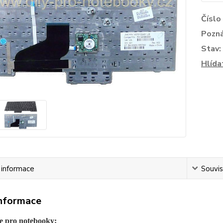
Číslo
Pozn
Stav:
Hlída
í informace
Souvis
informace
e pro notebooky: