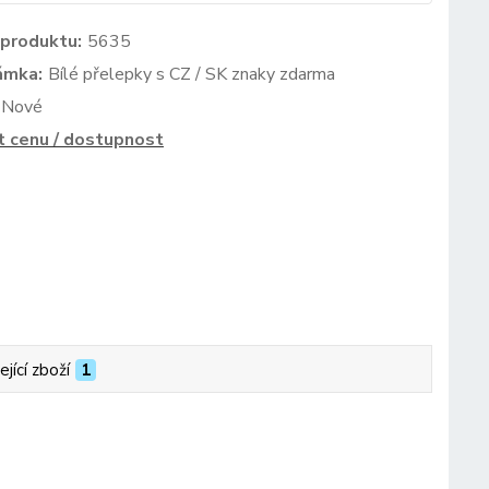
 produktu:
5635
ámka:
Bílé přelepky s CZ / SK znaky zdarma
Nové
t cenu / dostupnost
ející zboží
1