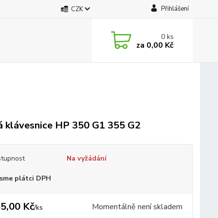
Přihlášení
CZK
0
ks
za
0,00 Kč
 klávesnice HP 350 G1 355 G2
tupnost
Na vyžádání
sme plátci DPH
5,00 Kč
Momentálně není skladem
/
ks