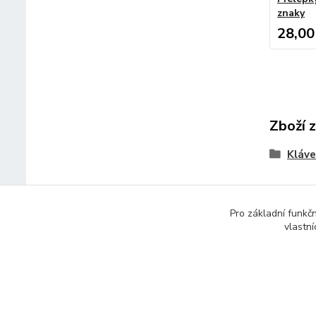
znaky
28,00
Zboží 
Kláve
Pro základní funkč
vlastní
© 2014 - 2025 Díly pro notebooky