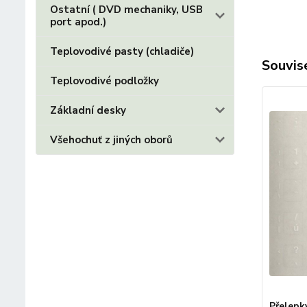
Ostatní ( DVD mechaniky, USB
port apod.)
Teplovodivé pasty (chladiče)
Souvise
Teplovodivé podložky
Základní desky
Všehochuť z jiných oborů
Přelepk