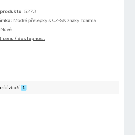
 produktu:
5273
ámka:
Modré přelepky s CZ-SK znaky zdarma
Nové
t cenu / dostupnost
ející zboží
1