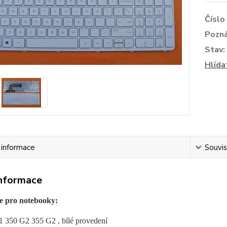
Číslo
Pozn
Stav:
Hlída
í informace
Souvis
informace
e pro notebooky:
 350 G2 355 G2 , bílé provedení