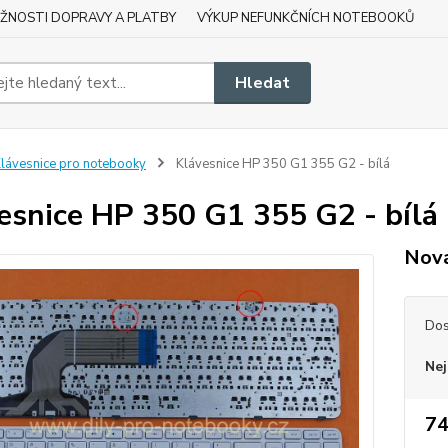
ŽNOSTI DOPRAVY A PLATBY
VÝKUP NEFUNKČNÍCH NOTEBOOKŮ
Hledat
lávesnice pro notebooky
Klávesnice HP 350 G1 355 G2 - bílá
esnice HP 350 G1 355 G2 - bílá
Nová
Dos
Nej
74