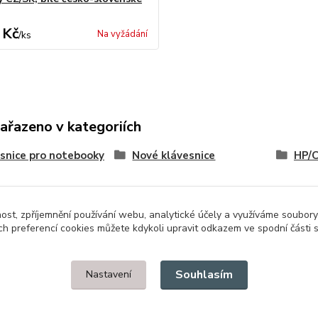
 Kč
Na vyžádání
/
ks
zařazeno v kategoriích
snice pro notebooky
Nové klávesnice
HP/
nost, zpříjemnění používání webu, analytické účely a využíváme soubory
ch preferencí cookies můžete kdykoli upravit odkazem ve spodní části 
Upravit sběr cookies.
Souhlasím
Nastavení