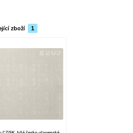
jící zboží
1
y CZ/SK, bílé česko-slovenské