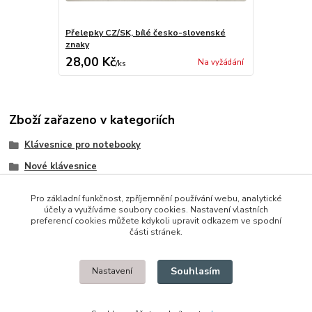
Přelepky CZ/SK, bílé česko-slovenské
znaky
28,00 Kč
Na vyžádání
/
ks
Zboží zařazeno v kategoriích
Klávesnice pro notebooky
Nové klávesnice
Dell
Pro základní funkčnost, zpříjemnění používání webu, analytické
účely a využíváme soubory cookies. Nastavení vlastních
preferencí cookies můžete kdykoli upravit odkazem ve spodní
části stránek.
© 2014 - 2025 Díly pro notebooky
Souhlasím
Nastavení
Upravit sběr cookies.