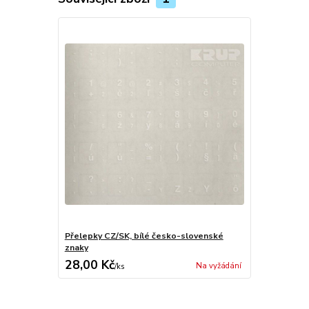
Přelepky CZ/SK, bílé česko-slovenské
znaky
28,00 Kč
Na vyžádání
/
ks