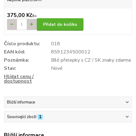
375,00 Kč
/
ks
Přidat do košíku
Číslo produktu:
018
EAN kód:
8591234500012
Poznámka:
Bílé přelepky s CZ / SK znaky zdarma
Stav:
Nové
Hlídat cenu /
dostupnost
Bližší informace
Související zboží
1
Bližší informace