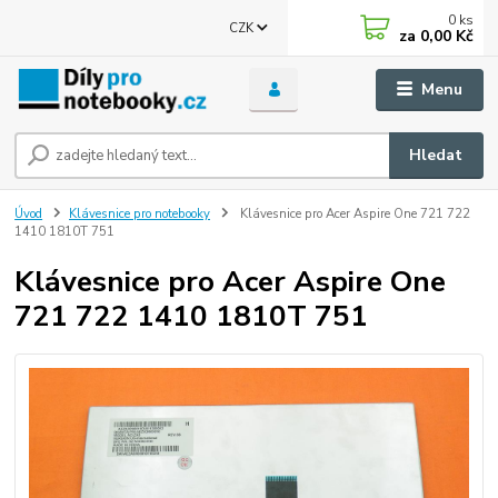
0
ks
CZK
za
0,00 Kč
Menu
Hledat
Úvod
Klávesnice pro notebooky
Klávesnice pro Acer Aspire One 721 722
1410 1810T 751
Klávesnice pro Acer Aspire One
721 722 1410 1810T 751