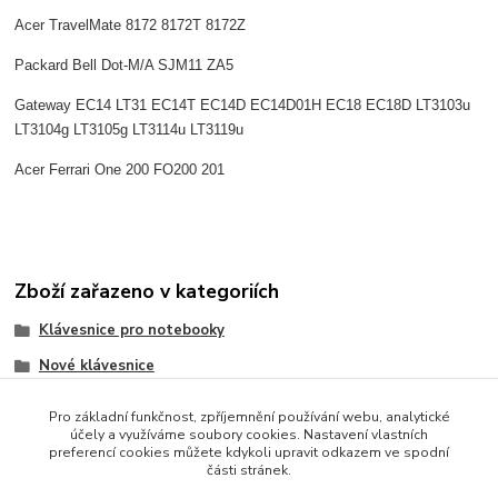
Acer TravelMate 8172 8172T 8172Z
Packard Bell Dot-M/A SJM11 ZA5
Gateway EC14 LT31 EC14T EC14D EC14D01H EC18 EC18D LT3103u
LT3104g LT3105g LT3114u LT3119u
Acer Ferrari One 200 FO200 201
Zboží zařazeno v kategoriích
Klávesnice pro notebooky
Nové klávesnice
Acer
Pro základní funkčnost, zpříjemnění používání webu, analytické
účely a využíváme soubory cookies. Nastavení vlastních
preferencí cookies můžete kdykoli upravit odkazem ve spodní
části stránek.