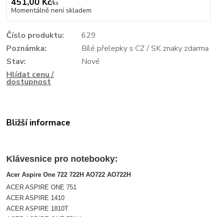
451,00 Kč
/
ks
Momentálně není skladem
Číslo produktu:
629
Poznámka:
Bílé přelepky s CZ / SK znaky zdarma
Stav:
Nové
Hlídat cenu /
dostupnost
Bližší informace
Klávesnice pro notebooky:
Acer Aspire One 722 722H AO722 AO722H
ACER ASPIRE ONE 751
ACER ASPIRE 1410
ACER ASPIRE 1810T