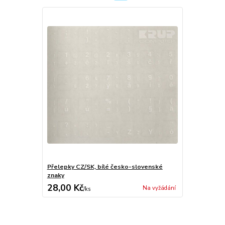
Přelepky CZ/SK, bílé česko-slovenské
znaky
28,00 Kč
Na vyžádání
/
ks