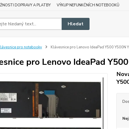
ŽNOSTI DOPRAVY A PLATBY
VÝKUP NEFUNKČNÍCH NOTEBOOKŮ
Hledat
lávesnice pro notebooky
Klávesnice pro Lenovo IdeaPad Y500 Y500N 
esnice pro Lenovo IdeaPad Y50
Nová
Y50
Dos
Nej