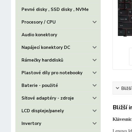
Pevné disky , SSD disky , NVMe
Procesory / CPU
Audio konektory
Napájecí konektory DC
Rámečky harddisků
Plastové díly pro notebooky
Baterie - použité
Bližš
Síťové adaptéry - zdroje
Bližší 
LCD displeje/panely
Klávesnic
Invertory
Lenovo Id