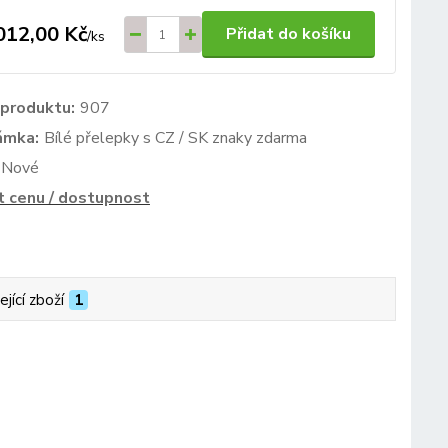
012,00 Kč
Přidat do košíku
/
ks
 produktu:
907
ámka:
Bílé přelepky s CZ / SK znaky zdarma
Nové
t cenu / dostupnost
ející zboží
1