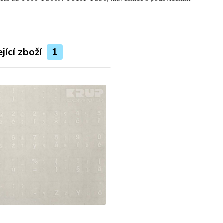
jící zboží
1