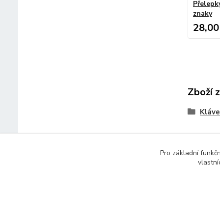
Přelepk
znaky
28,00
Zboží 
Kláve
Pro základní funkč
vlastní
© 2014 - 2025 Díly pro notebooky