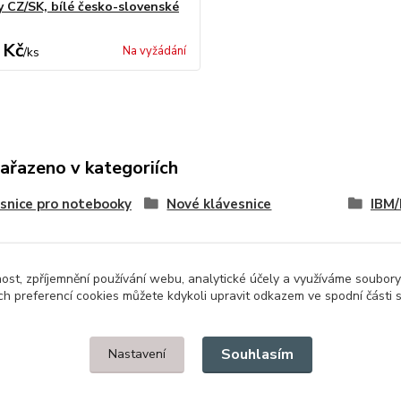
y CZ/SK, bílé česko-slovenské
 Kč
Na vyžádání
/
ks
zařazeno v kategoriích
snice pro notebooky
Nové klávesnice
IBM/
nost, zpříjemnění používání webu, analytické účely a využíváme soubory
ch preferencí cookies můžete kdykoli upravit odkazem ve spodní části 
Upravit sběr cookies.
Souhlasím
Nastavení