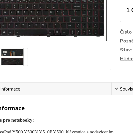
1 
Číslo
Pozn
Stav:
Hlída
í informace
Souvis
informace
e pro notebooky:
eaPad Y500 Y500N Y510P Y590, klávesnice s podsvícením