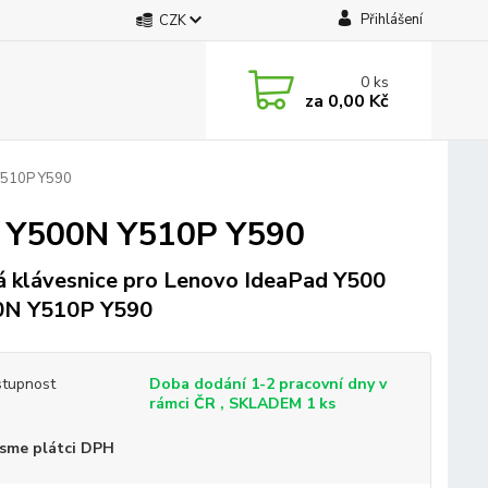
Přihlášení
CZK
0
ks
za
0,00 Kč
Y510P Y590
0 Y500N Y510P Y590
 klávesnice pro Lenovo IdeaPad Y500
0N Y510P Y590
tupnost
Doba dodání 1-2 pracovní dny v
rámci ČR , SKLADEM 1 ks
sme plátci DPH