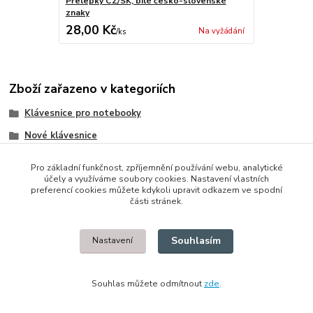
Přelepky CZ/SK, bílé česko-slovenské
znaky
28,00 Kč
Na vyžádání
/
ks
Zboží zařazeno v kategoriích
Klávesnice pro notebooky
Nové klávesnice
IBM/Lenovo/Thinkpad
Pro základní funkčnost, zpříjemnění používání webu, analytické
účely a využíváme soubory cookies. Nastavení vlastních
preferencí cookies můžete kdykoli upravit odkazem ve spodní
části stránek.
© 2014 - 2025 Díly pro notebooky
Souhlasím
Nastavení
Upravit sběr cookies.
Souhlas můžete odmítnout
zde
.