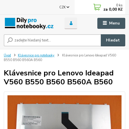
0
ks
CZK
za
0,00 Kč
Menu
Hledat
Úvod
Klávesnice pro notebooky
Klávesnice pro Lenovo Ideapad V560
B550 B560 B560A B560
Klávesnice pro Lenovo Ideapad
V560 B550 B560 B560A B560