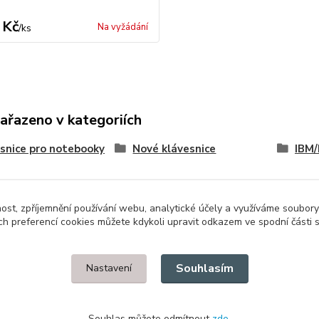
 Kč
Na vyžádání
/
ks
zařazeno v kategoriích
snice pro notebooky
Nové klávesnice
IBM/
nost, zpříjemnění používání webu, analytické účely a využíváme soubory
ch preferencí cookies můžete kdykoli upravit odkazem ve spodní části 
Upravit sběr cookies.
Souhlasím
Nastavení
Souhlas můžete odmítnout
zde
.