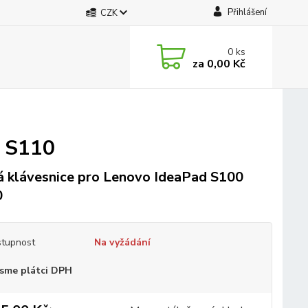
Přihlášení
CZK
0
ks
za
0,00 Kč
0 S110
 klávesnice pro Lenovo IdeaPad S100
0
tupnost
Na vyžádání
sme plátci DPH