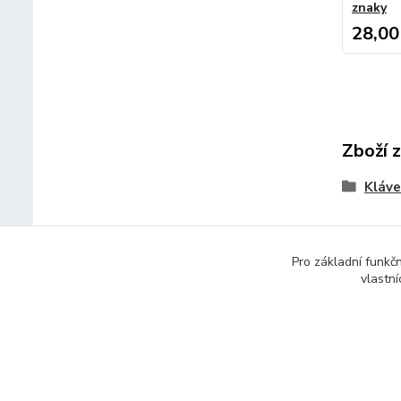
znaky
28,00
Zboží 
Kláve
Pro základní funkč
vlastní
© 2014 - 2025 Díly pro notebooky