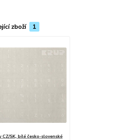
jící zboží
1
y CZ/SK, bílé česko-slovenské