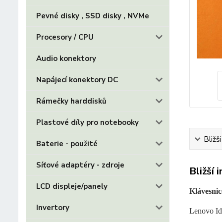
Pevné disky , SSD disky , NVMe
Procesory / CPU
Audio konektory
Napájecí konektory DC
Rámečky harddisků
Plastové díly pro notebooky
Bližš
Baterie - použité
Síťové adaptéry - zdroje
Bližší 
LCD displeje/panely
Klávesnic
Invertory
Lenovo Id