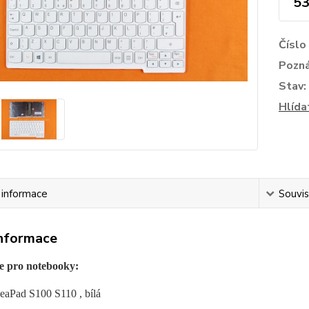
53
Číslo
Pozn
Stav:
Hlída
í informace
Souvis
informace
e pro notebooky:
eaPad S100 S110 , bílá