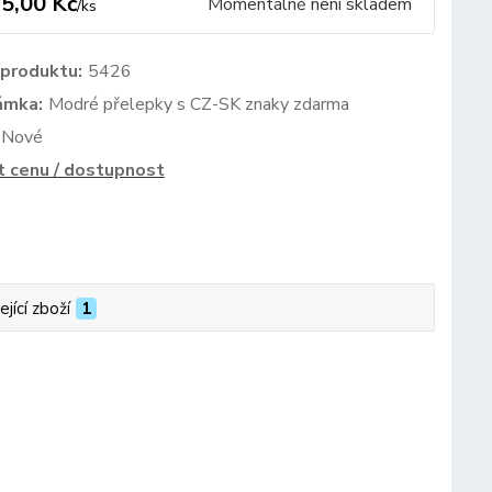
5,00 Kč
Momentálně není skladem
/
ks
 produktu:
5426
ámka:
Modré přelepky s CZ-SK znaky zdarma
Nové
t cenu / dostupnost
ející zboží
1