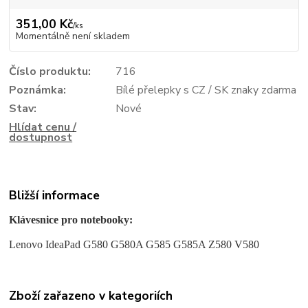
351,00 Kč
/
ks
Momentálně není skladem
Číslo produktu:
716
Poznámka:
Bílé přelepky s CZ / SK znaky zdarma
Stav:
Nové
Hlídat cenu /
dostupnost
Bližší informace
Klávesnice pro notebooky:
Lenovo IdeaPad G580 G580A G585 G585A Z580 V580
Zboží zařazeno v kategoriích